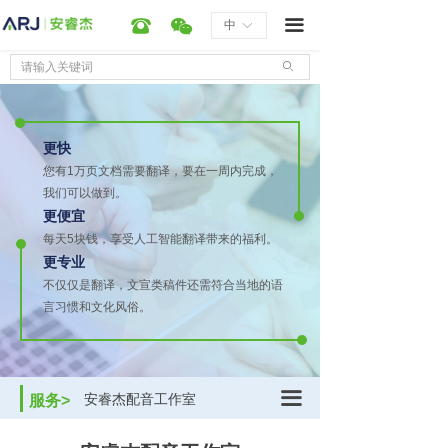
首页
笔译
笔译
在线翻译管理平台
国际工程行业
너
뀰
끀
中
ꀅ
服务
口译
口译
远程云同传
装备制造行业
ꄙ
技术&产品
外派
外派
机器翻译
会议会展行业
更快
行业解决方案
本地化
本地化
文档快翻
游戏行业
您有1万页文档需要翻译，要在一周内完成，
我们可以做到。
新闻资讯
排版
排版
自助下单系统
多媒体行业
更便宜
每天5块钱，享受人工智能翻译带来的福利。
审校
审校
翻译教学系统
医疗健康行业
公司新闻
ꁣ
更专业
不仅仅是翻译，文宣类稿件还需符合当地的语
配音
配音
信息技术行业
产品推广
ꁣ
言习惯和文化风俗。
美术
美术
能源石化行业
经验分享
ꁣ
字幕
字幕
行业资讯
ꁣ
끀
安睿杰配音工作室
服务>
关于我们
工程处理
游戏本地化