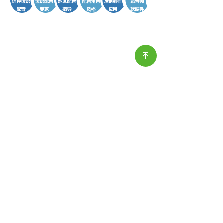
녠
끀
끀
服务
끀
技术&产品
解决方案
关于
<<返回首页
版权所有 ©
安睿杰翻译（上海）有限公司
沪ICP备20004018号