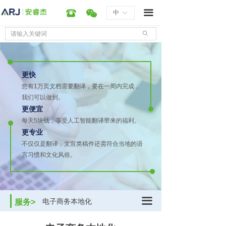
首页
笔译
笔译
在线翻译管理平台
国际工程行业
너
뀰
끀
中
ꀅ
服务
口译
口译
远程云同传
装备制造行业
ꄙ
技术&产品
外派
外派
机器翻译
会议会展行业
更快
行业解决方案
本地化
本地化
文档快翻
游戏行业
您有1万页文档需要翻译，要在一周内完成，
我们可以做到。
新闻资讯
排版
排版
自助下单系统
多媒体行业
更便宜
每天5块钱，享受人工智能翻译带来的福利。
审校
审校
翻译教学系统
医疗健康行业
公司新闻
ꁣ
更专业
不仅仅是翻译，文宣类稿件还需符合当地的语
配音
配音
信息技术行业
产品推广
ꁣ
言习惯和文化风俗。
美术
美术
能源石化行业
经验分享
ꁣ
字幕
字幕
行业资讯
ꁣ
끀
电子商务本地化
服务>
关于我们
工程处理
游戏本地化